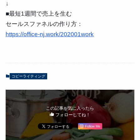
↓
■最短1週間で売上を生む
セールスファネルの作り方：
https://office-nj.work/202001work
コピーライティング
この記事が気に入ったら
フォローしてね！
Follow Me