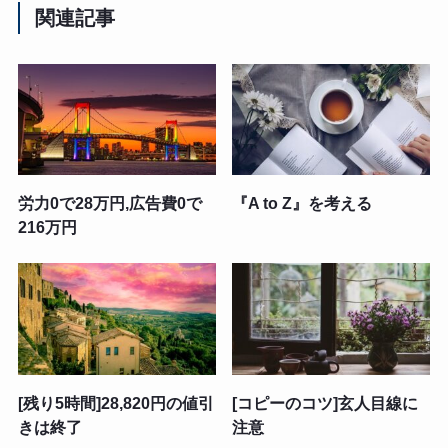
関連記事
労力0で28万円,広告費0で
『A to Z』を考える
216万円
[残り5時間]28,820円の値引
[コピーのコツ]玄人目線に
きは終了
注意