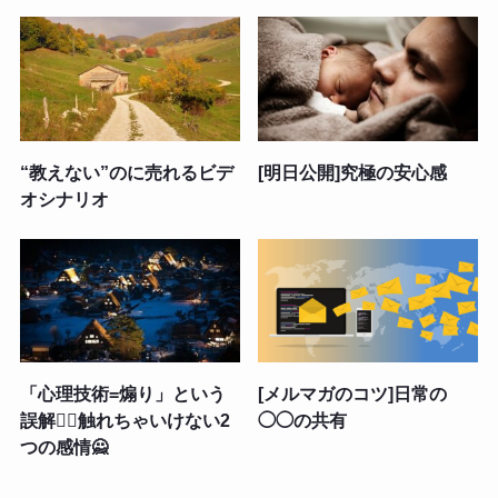
“教えない”のに売れるビデ
[明日公開]究極の安心感
オシナリオ
「心理技術=煽り」という
[メルマガのコツ]日常の
誤解🙅‍♂️触れちゃいけない2
◯◯の共有
つの感情🙅