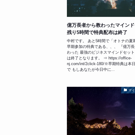
億万長者から教わったマインド
残り5時間で特典配布は終了
中村です。 あと5時間で「オトナの夏
早期参加の特典である、、、 『億万
わった 最強のビジネスマインドセット
は終了となります。 ⇒ https://office-
nj.com/int/2click-180/※早期特典は本
で もしあなたが今日中に...
マ