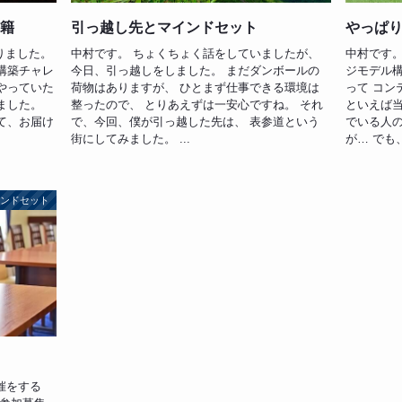
書籍
引っ越し先とマインドセット
やっぱ
りました。
中村です。 ちょくちょく話をしていましたが、
中村です。
構築チャレ
今日、引っ越しをしました。 まだダンボールの
ジモデル構
やっていた
荷物はありますが、 ひとまず仕事できる環境は
って コン
ました。
整ったので、 とりあえずは一安心ですね。 それ
といえば当
て、お届け
で、今回、僕が引っ越した先は、 表参道という
でいる人の
街にしてみました。 ...
が… でも
インドセット
開催をする