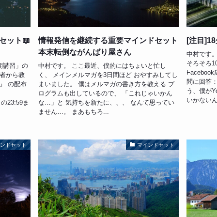
セット📖
情報発信を継続する重要マインドセット
[注目]1
本末転倒ながんばり屋さん
中村です。
そろそろ10
期講習」の
中村です。 ここ最近、僕的にはちょいと忙し
Facebo
長者から教
く、 メインメルマガを3日間ほど おやすみしてし
問に回答： ht
』 の配布
まいました。 僕はメルマガの書き方を教える プ
う、僕がYo
ログラムも出しているので、 「これじゃいかん
いかないん
日の23:59ま
な…」と 気持ちを新たに、、、 なんて思ってい
ません…。 まあもちろ...
インドセット
マインドセット