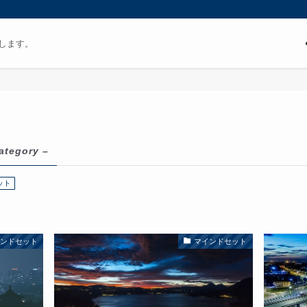
します。
ategory –
ット
インドセット
マインドセット