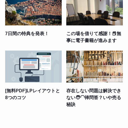
7日間の特典を発表！
この場を借りて感謝！📕無
事に電子書籍が進みます
[無料PDF]LPレイアウトと
存在しない問題は解決でき
8つのコツ
ない🧑‍🦲禅問答？いや売る
秘訣