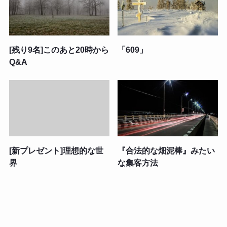
[残り9名]このあと20時から
「609」
Q&A
[新プレゼント]理想的な世
『合法的な畑泥棒』みたい
界
な集客方法