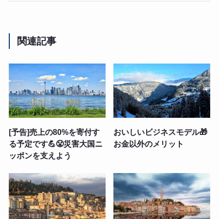
関連記事
[予告]売上の80%を寄付す
おいしいビジネスモデル🎁
る予定です💪😤災害大国ニ
お金以外のメリット
ッポンを支えよう