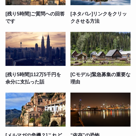
[残り5時間]ご質問への回答
[ネタバレ]リンクをクリッ
です
クさせる方法
[残り5時間]112万5千円を
[Cモデル]緊急募集の重要な
余分に支払った話
理由
[メルマガの危機？]これど
“依存”の恐怖