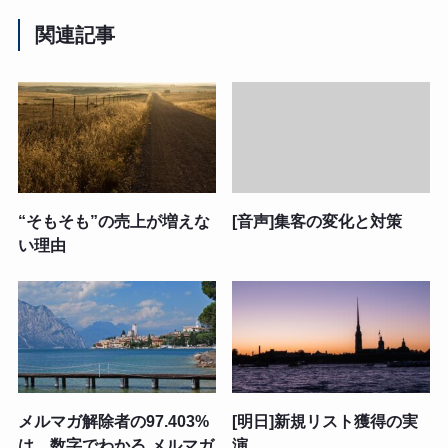
関連記事
“そもそも”の売上が増えな
[音声]集客の変化と対策
い理由
メルマガ解除者の97.403%
[明日]新規リスト獲得の実
は…数字でわかる,メルマガ
演