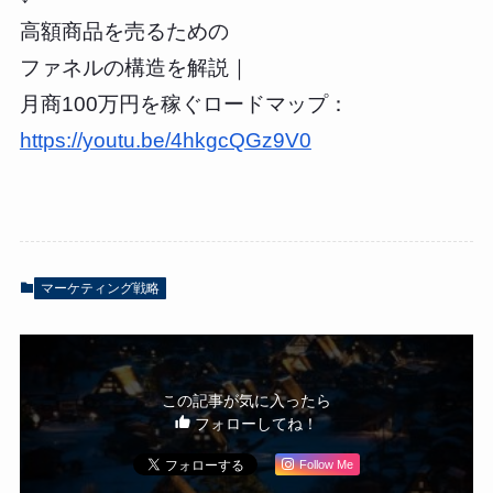
高額商品を売るための
ファネルの構造を解説｜
月商100万円を稼ぐロードマップ：
https://youtu.be/4hkgcQGz9V0
マーケティング戦略
この記事が気に入ったら
フォローしてね！
Follow Me