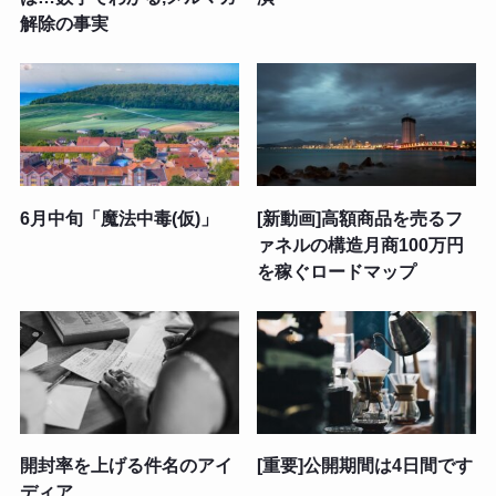
解除の事実
6月中旬「魔法中毒(仮)」
[新動画]高額商品を売るフ
ァネルの構造月商100万円
を稼ぐロードマップ
開封率を上げる件名のアイ
[重要]公開期間は4日間です
ディア