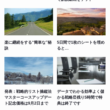
楽に継続をする“簡単な”秘
5日間で1枚のシートを埋め
訣
ると…
発表：戦略的リスト操縦法
データでわかる効率よく儲
マスターコースアップデー
かる戦略⏰残り5時間で特
ト記念価格は9月2日まで
典は終了です