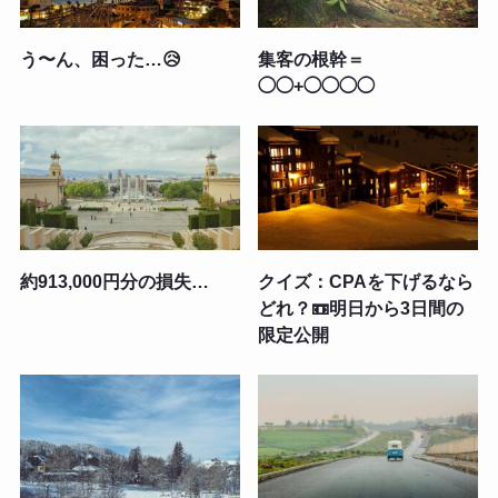
う〜ん、困った…😥
集客の根幹＝
◯◯+◯◯◯◯
約913,000円分の損失…
クイズ：CPAを下げるなら
どれ？📼明日から3日間の
限定公開