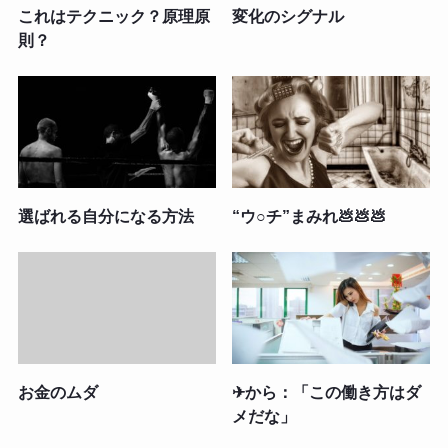
これはテクニック？原理原
変化のシグナル
則？
選ばれる自分になる方法
“ウ○チ”まみれ💩💩💩
お金のムダ
✈から：「この働き方はダ
メだな」