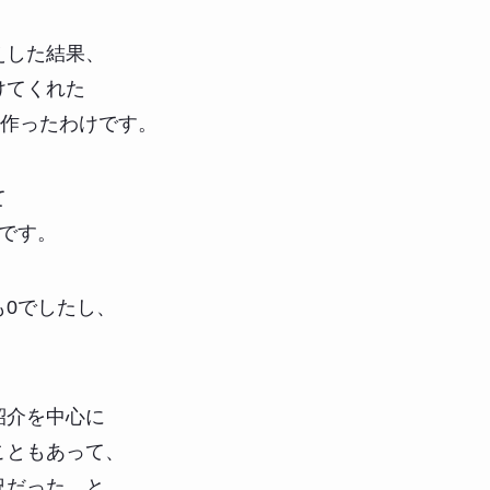
えした結果、
けてくれた
を作ったわけです。
て
です。
も0でしたし、
。
紹介を中心に
こともあって、
況だった、と。