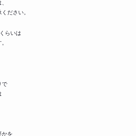
は、
承ください。
くらいは
す。
りで
は
要かを