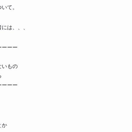
ついて。
者には、、、
ーーーー
ないもの
る
ーーーー
。
とか