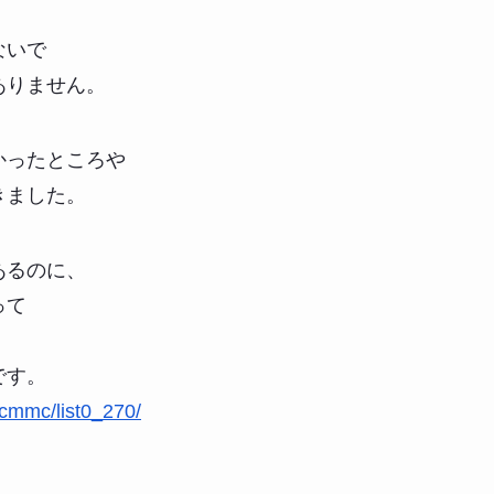
ないで
ありません。
かったところや
きました。
あるのに、
って
です。
t/cmmc/list0_270/