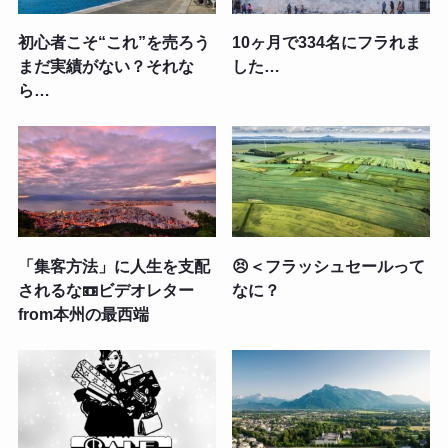
初心者こそ“これ”を売ろう
10ヶ月で334名にフラれま
まだ実績がない？それな
した…
ら…
「集客方法」に人生を支配
😣＜フラッシュセールって
されるな📼ビデオレター
なに？
from本州の最西端