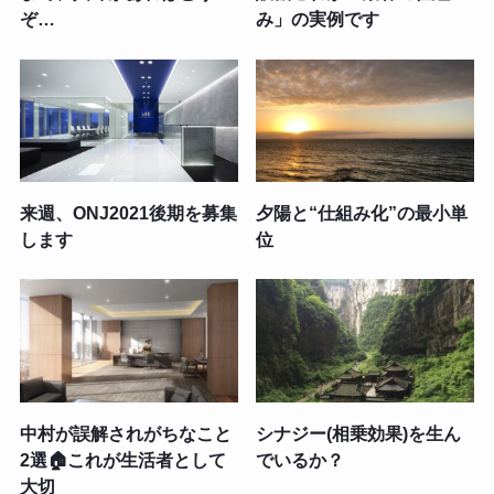
ぞ…
み」の実例です
来週、ONJ2021後期を募集
夕陽と“仕組み化”の最小単
します
位
中村が誤解されがちなこと
シナジー(相乗効果)を生ん
2選🏠これが生活者として
でいるか？
大切