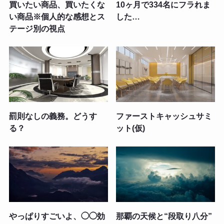
買いたい商品、買いたくな
10ヶ月で334名にフラれま
い商品※個人的な感想とス
した…
テージ別の視点
罰則なしの義務。どうす
ファーストキャッシュサミ
る？
ット(仮)
やっぱりすごいよ、◯◯効
那覇の天候と“段取り八分”