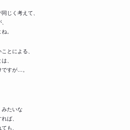
が同じく考えて、
が、
よね。
いことによる、
とは、
けですが…。
」みたいな
すれば、
れても、