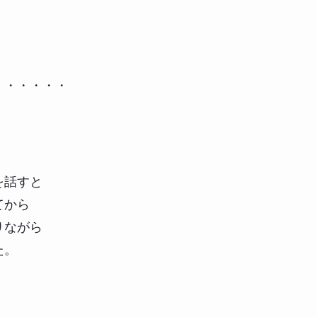
・・・・・・
を話すと
てから
りながら
た。