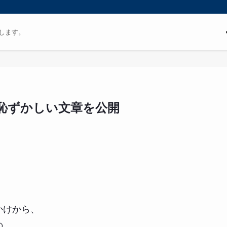
します。
恥ずかしい文章を公開
かけから、
の