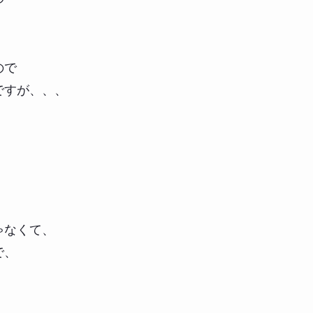
。
ので
ですが、、、
ゃなくて、
で、
。