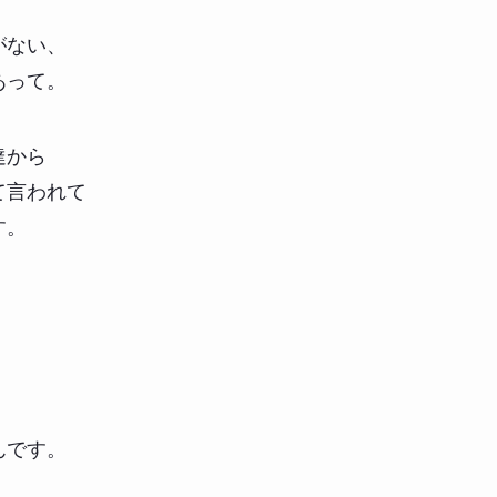
がない、
あって。
達から
て言われて
す。
んです。