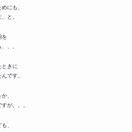
ためにも、
な、と。
詞を
も、、、
たときに
たんです。
うか、
ですが。。。
ども、