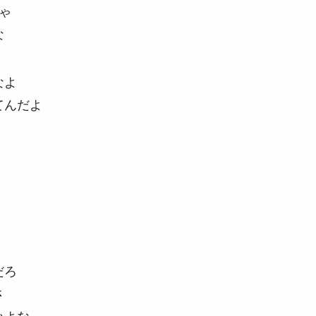
ゃ
な
なよ
てんだよ
だろ
さ