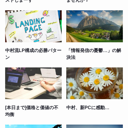
ストしまーす
ませんか？
中村流LP構成の必勝パター
「情報発信の憂鬱…」の解
ン
決法
[本日まで]価格と価値の不
中村、新PCに感動…
均衡