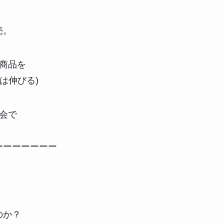
売。
商品を
は伸びる)
会で
ーーーーーーー
のか？