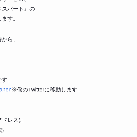
キスパート』の
します。
1時から、
です。
yanen
※僕のTwitterに移動します。
アドレスに
る