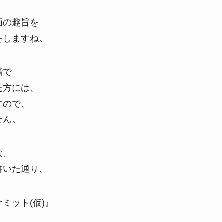
画の趣旨を
をしますね。
階で
た方には、
すので、
せん。
は、
書いた通り、
ミット(仮)』