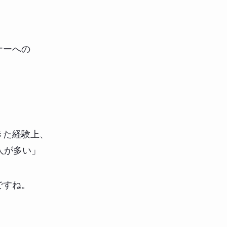
ナーへの
。
きた経験上、
人が多い」
ですね。
、