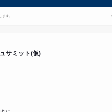
します。
ュサミット(仮)
制作に