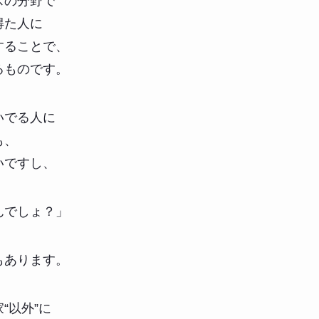
スの分野で
得た人に
することで、
るものです。
いでる人に
も、
いですし、
んでしょ？」
もあります。
“以外”に