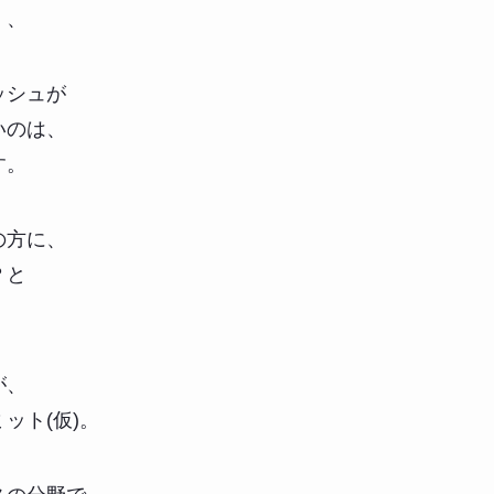
、、
ッシュが
いのは、
す。
の方に、
？と
が、
ット(仮)。