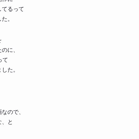
してるって
した。
を
たのに、
って
ました。
画なので、
な、と
。