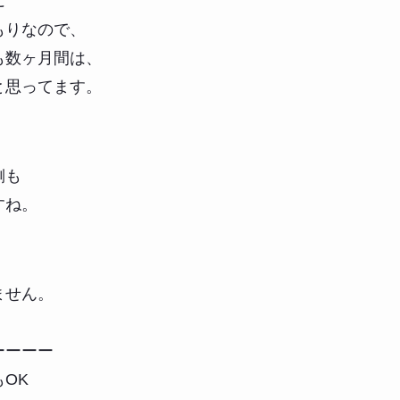
に
もりなので、
も数ヶ月間は、
と思ってます。
側も
すね。
、
ません。
ーーーー
OK