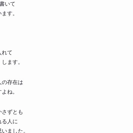
書いて
います。
入れて
くします。
人の存在は
すよね。
かさずとも
れる人に
思いました。