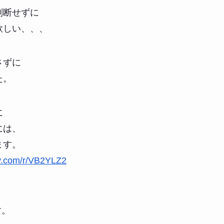
判断せずに
欲しい、、、
さずに
た。
に
には、
ます。
ey.com/r/VB2YLZ2
、
す。