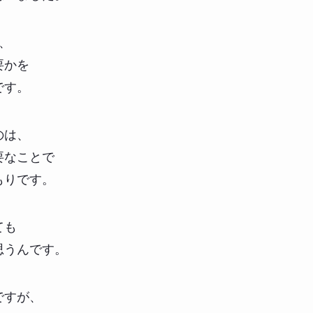
、
要かを
です。
のは、
要なことで
もりです。
ても
思うんです。
ですが、