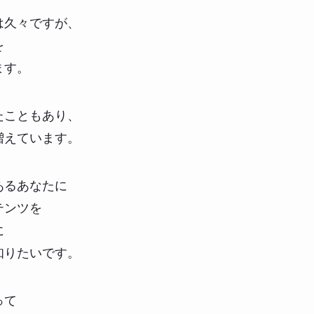
は久々ですが、
を
ます。
たこともあり、
増えています。
あるあなたに
テンツを
に
知りたいです。
って