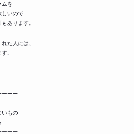
ラムを
欲しいので
面もあります。
くれた人には、
ます。
ーーーー
ないもの
る
ーーーー