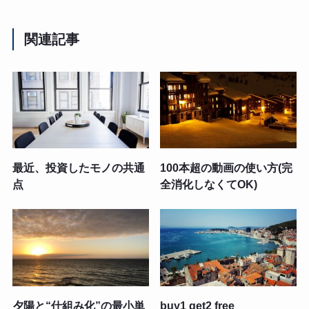
関連記事
最近、投資したモノの共通
100本超の動画の使い方(完
点
全消化しなくてOK)
夕陽と“仕組み化”の最小単
buy1 get2 free