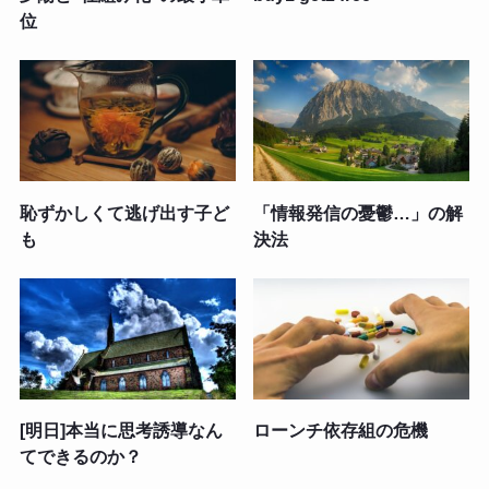
位
恥ずかしくて逃げ出す子ど
「情報発信の憂鬱…」の解
も
決法
[明日]本当に思考誘導なん
ローンチ依存組の危機
てできるのか？