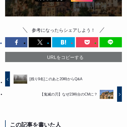
参考になったらシェアしよう！
URLをコピーする
[残り9名]このあと20時からQ&A
【鬼滅の刃】なぜ23時台のCMに？
この記事を書いた人