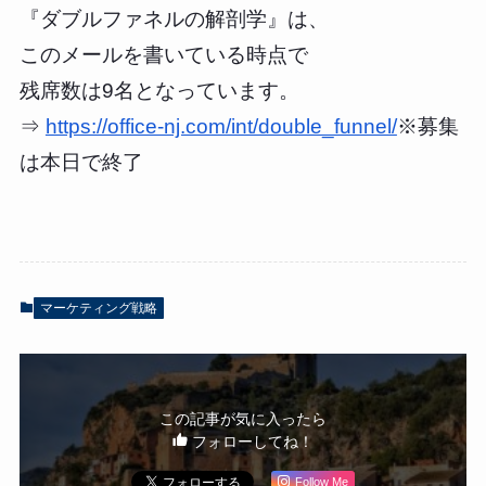
『ダブルファネルの解剖学』は、
このメールを書いている時点で
残席数は9名となっています。
⇒
https://office-nj.com/int/double_funnel/
※募集
は本日で終了
マーケティング戦略
この記事が気に入ったら
フォローしてね！
Follow Me