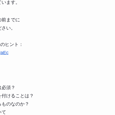
ています。
の前までに
ださい。
1のヒント：
JaEc
。
は必須？
を付けることは？
るものなのか？
いて