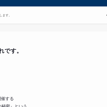
します。
これです。
開催する
の秘密』という