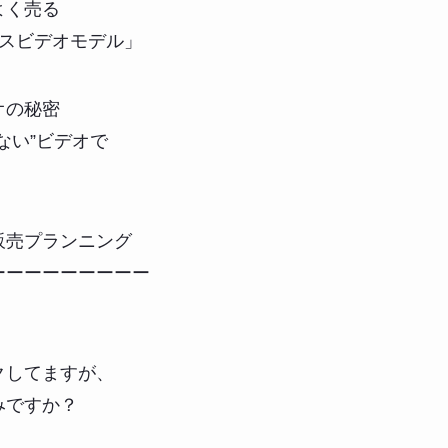
よく売る
スビデオモデル」
オの秘密
ない”ビデオで
販売プランニング
ーーーーーーーーー
クしてますが、
みですか？