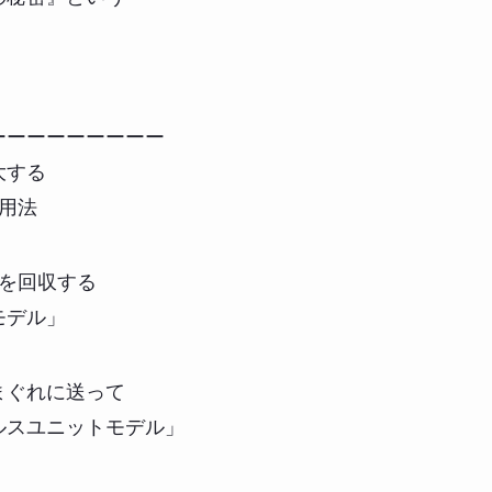
、
。
ーーーーーーーーー
大する
用法
を回収する
デル」
ぐれに送って
ユニットモデル」