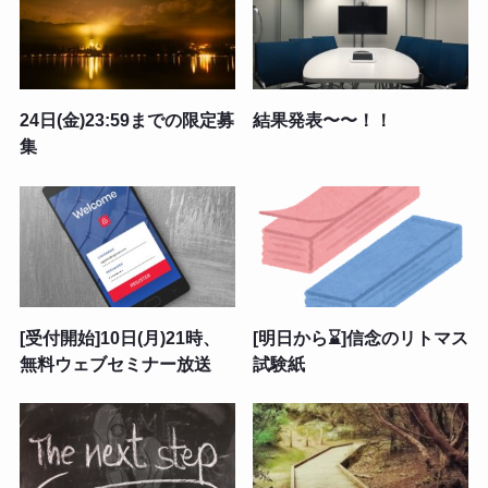
24日(金)23:59までの限定募
結果発表〜〜！！
集
[受付開始]10日(月)21時、
[明日から⌛]信念のリトマス
無料ウェブセミナー放送
試験紙