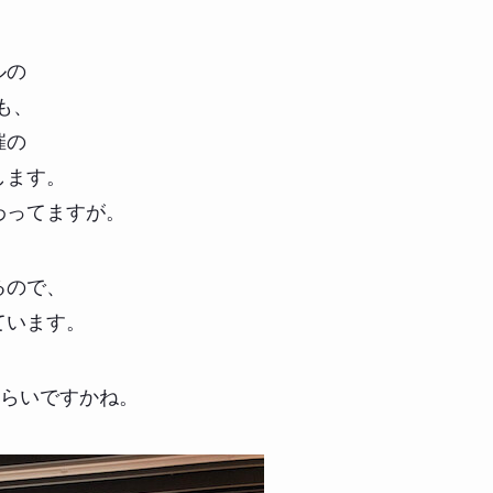
ルの
も、
催の
します。
わってますが。
るので、
ています。
くらいですかね。