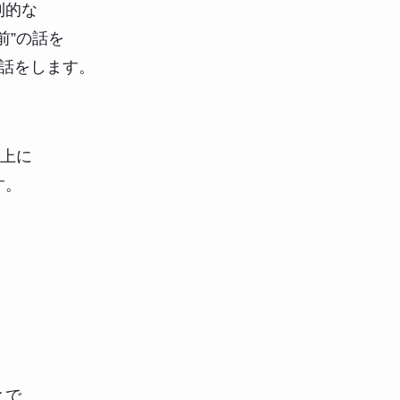
則的な
前”の話を
と話をします。
以上に
す。
とで