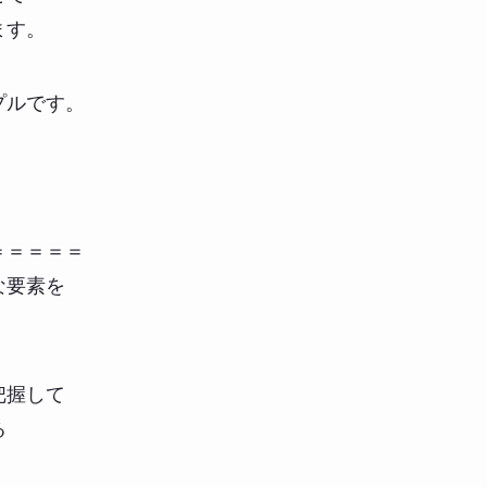
ます。
プルです。
＝＝＝＝＝
な要素を
把握して
る