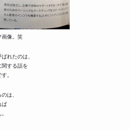
フ画像。笑
呼ばれたのは、
に関する話を
です。
るのは、
れば
ん。