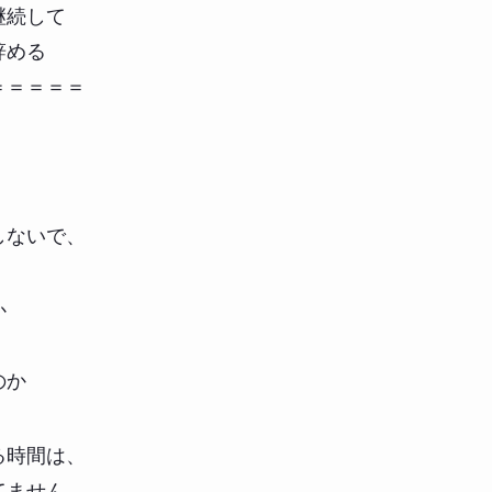
継続して
辞める
＝＝＝＝＝
しないで、
か
のか
る時間は、
てません。