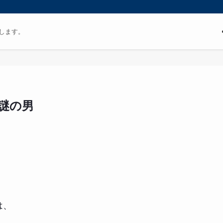
します。
な謎の男
は、
。