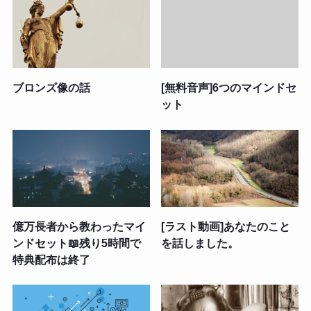
ブロンズ像の話
[無料音声]6つのマインドセ
ット
億万長者から教わったマイ
[ラスト動画]あなたのこと
ンドセット📖残り5時間で
を話しました。
特典配布は終了