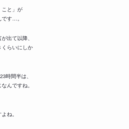
くこと」が
んです…。
言が出て以降、
きくらいにしか
。
23時間半は、
じなんですね。
すよね。