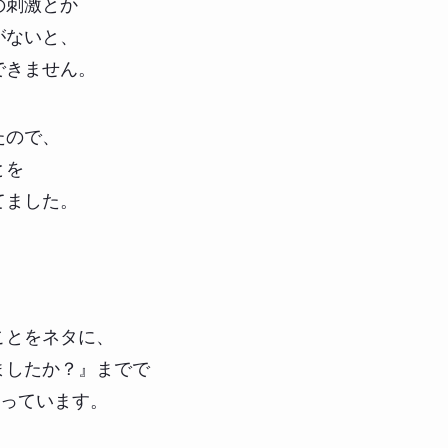
の刺激とか
がないと、
できません。
たので、
とを
てました。
ことをネタに、
ましたか？』までで
まっています。