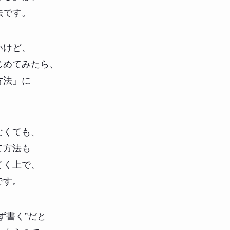
法です。
いけど、
じめてみたら、
方法」に
。
なくても、
て方法も
てく上で、
です。
ず書く”だと