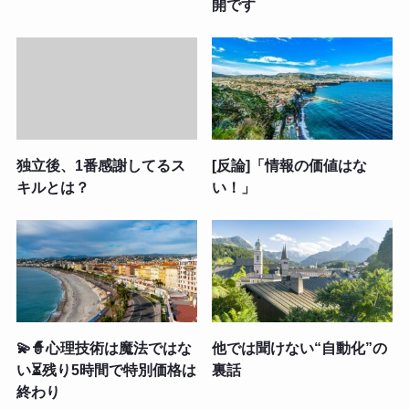
開です
独立後、1番感謝してるス
[反論]「情報の価値はな
キルとは？
い！」
💫🧙心理技術は魔法ではな
他では聞けない“自動化”の
い⏳残り5時間で特別価格は
裏話
終わり