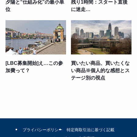
夕陽と“仕組み化”の最小単
残り1時間：スタート直後
位
に迷走…
[LBC募集開始]え…この参
買いたい商品、買いたくな
加費って？
い商品※個人的な感想とス
テージ別の視点
プライバシーポリシー
特定商取引法に基づく記載