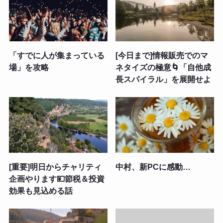
「すでに人が集まっている
[今日まで]情報販売でのマ
場」を攻略
ネタイズの極意🌀「自他成
長スパイラル」を展開せよ
[重要]明日からチャリティ
中村、新PCに感動…
企画やります💴節税＆投資
効果も見込める話