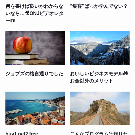
何を書けば良いかわからな
“集客”ばっか学んでない？
いなら…🎥ONJビデオレタ
ー📼
ジョブズの格言通りでした
おいしいビジネスモデル🎁
お金以外のメリット
buy1 get2 free
こんなプログラムは作りた