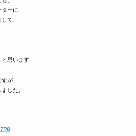
ても、
ーターに
まして、
。
、と思います。
ですが、
しました。
_7P8