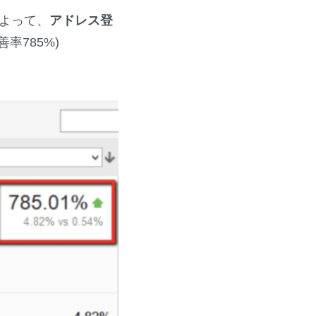
よって、
アドレス登
率785%)