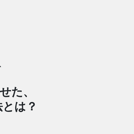
、
させた、
法とは？